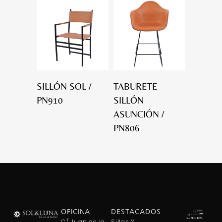
SILLÓN SOL /
TABURETE
PN910
SILLÓN
ASUNCIÓN /
PN806
OFICINA
DESTACADOS
C/ Juan de la
Sillas Y