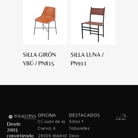
SILLA GIRÓN
SILLA LUNA /
YBÚ / PN815
PN911
OFICINA
DESTACADOS
C/ Juan de la
Sillas Y
Desde
Cierva, 4
Taburetes
2003
convirtiendo
28006 Madrid
Deco