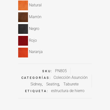
Natural
Marrón
Negro
Rojo
Naranja
PN805
SKU:
Colección Asunción
CATEGORÍAS:
Sidney
Seating
Taburete
,
,
estructura de hierro
ETIQUETA: