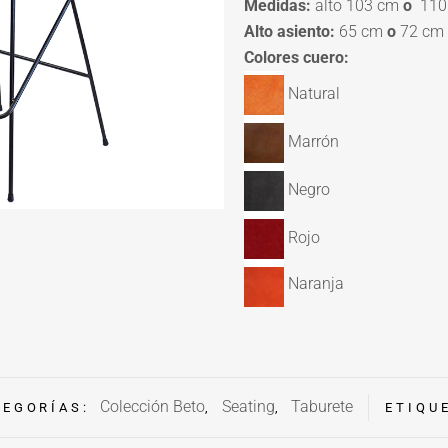
Medidas:
alto 103 cm
o
110 
Alto asiento:
65 cm
o
72 cm
Colores cuero:
Natural
Marrón
Negro
Rojo
Naranja
Colección Beto
Seating
Taburete
TEGORÍAS:
,
,
ETIQU