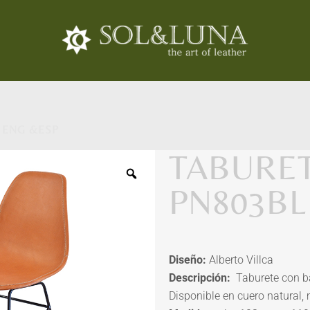
 ENG &ESP
TABURET
PN803BL
Diseño:
Alberto Villca
Descripción:
Taburete con ba
Disponible en cuero natural, 