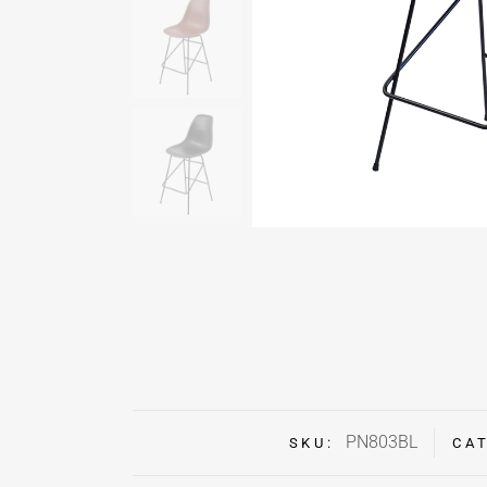
PN803BL
SKU:
CA