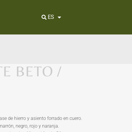
ES
E BETO /
se de hierro y asiento forrado en cuero.
marrón, negro, rojo y naranja.