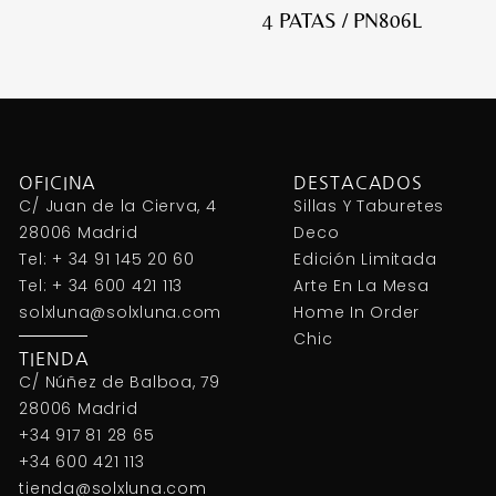
4 PATAS / PN806L
OFICINA
DESTACADOS
C/ Juan de la Cierva, 4
Sillas Y Taburetes
28006 Madrid
Deco
Tel: + 34 91 145 20 60
Edición Limitada
Tel: + 34 600 421 113
Arte En La Mesa
solxluna@solxluna.com
Home In Order
Chic
TIENDA
C/ Núñez de Balboa, 79
28006 Madrid
+34 917 81 28 65
+34 600 421 113
tienda@solxluna.com