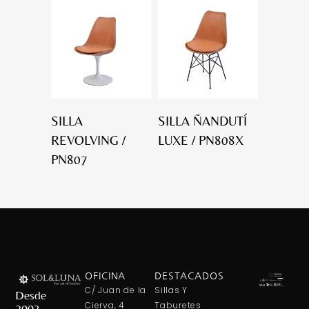
SILLA
SILLA ÑANDUTÍ
REVOLVING /
LUXE / PN808X
PN807
OFICINA
DESTACADOS
C/ Juan de la
Sillas Y
Desde
Cierva, 4
Taburetes
2003