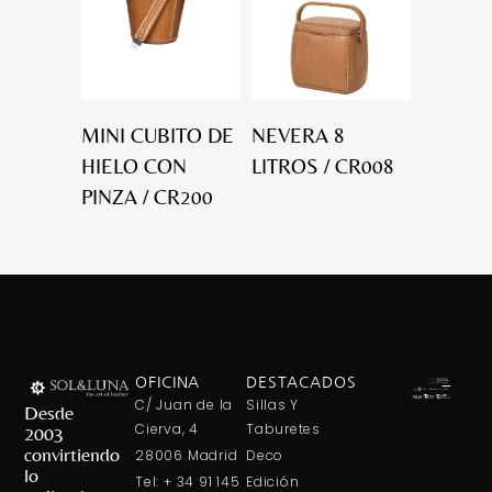
MINI CUBITO DE
NEVERA 8
HIELO CON
LITROS / CR008
PINZA / CR200
OFICINA
DESTACADOS
C/ Juan de la
Sillas Y
Desde
Cierva, 4
Taburetes
2003
convirtiendo
28006 Madrid
Deco
lo
Tel: + 34 91 145
Edición