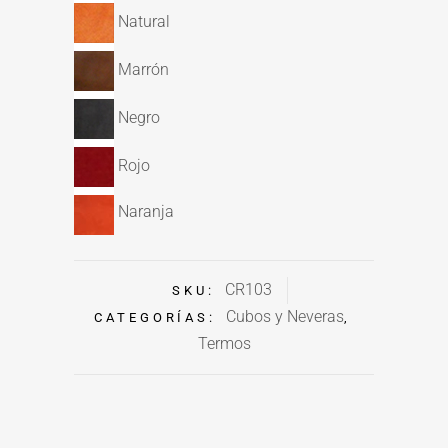
Natural
Marrón
Negro
Rojo
Naranja
CR103
SKU:
Cubos y Neveras
CATEGORÍAS:
,
Termos