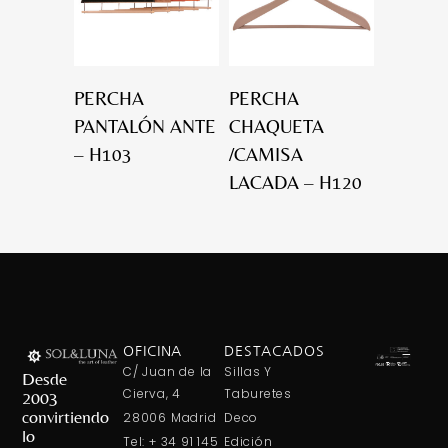
PERCHA
PERCHA
PANTALÓN ANTE
CHAQUETA
– H103
/CAMISA
LACADA – H120
OFICINA
DESTACADOS
C/ Juan de la
Sillas Y
Desde
Cierva, 4
Taburetes
2003
convirtiendo
28006 Madrid
Deco
lo
Tel: + 34 91 145
Edición