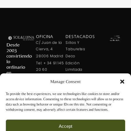
OFICINA
DESTACADOS
C/ Juan de la
Sillas Y
Desde
Cierva, 4
Taburetes
2003
convirtiendo
28006 Madrid
Deco
lo
Tel: + 34 91 145
Edición
ordinario
20 60
Limitada
en
Tel: + 34 600
Arte En La
extraordinario
Manage Consent
421 113
Mesa
CONTÁCTANOS
solxluna@solxluna.com
Home In Order
To provide the best experiences, we use technologies like cookies to store and/or
Chic
access device information. Consenting to these technologies will allow us to process
TIENDA
data such as browsing behavior or unique IDs on this site. Not consenting or
C/ Núñez de
withdrawing consent, may adversely affect certain features and functions.
Balboa, 79
28006 Madrid
Accept
+34 917 81 28