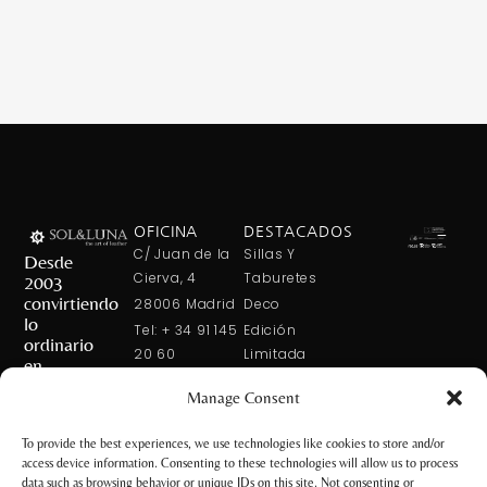
OFICINA
DESTACADOS
C/ Juan de la
Sillas Y
Desde
Cierva, 4
Taburetes
2003
convirtiendo
28006 Madrid
Deco
lo
Tel: + 34 91 145
Edición
ordinario
20 60
Limitada
en
Tel: + 34 600
Arte En La
extraordinario
Manage Consent
421 113
Mesa
CONTÁCTANOS
solxluna@solxluna.com
Home In Order
To provide the best experiences, we use technologies like cookies to store and/or
Chic
access device information. Consenting to these technologies will allow us to process
TIENDA
data such as browsing behavior or unique IDs on this site. Not consenting or