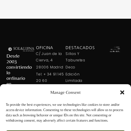
OFICINA
DESTACADOS
C/ Juan de la
Sillas Y
Desde
Cierva, 4
Taburetes
2003
convirtiendo
28006 Madrid
Deco
lo
Tel: + 34 91 145
Edición
ordinario
20 60
Limitada
en
Tel: + 34 600
Arte En La
extraordinario
Manage Consent
421 113
Mesa
CONTÁCTANOS
solxluna@solxluna.com
Home In Order
To provide the best experiences, we use technologies like cookies to store and/or
Chic
access device information. Consenting to these technologies will allow us to process
TIENDA
data such as browsing behavior or unique IDs on this site. Not consenting or
C/ Núñez de
withdrawing consent, may adversely affect certain features and functions.
Balboa, 79