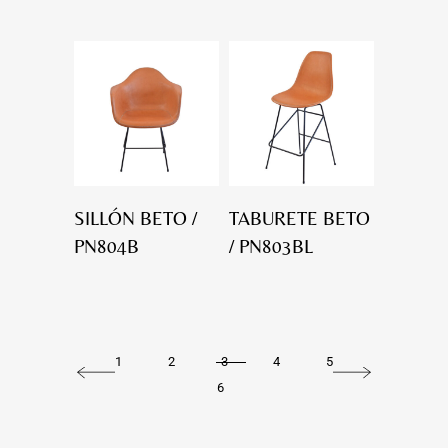
SILLÓN BETO /
TABURETE BETO
PN804B
/ PN803BL
1
2
3
4
5
6