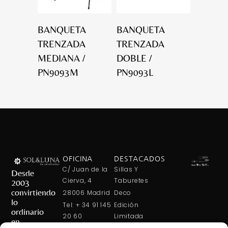
BANQUETA
BANQUETA
TRENZADA
TRENZADA
MEDIANA /
DOBLE /
PN9093M
PN9093L
OFICINA
DESTACADOS
C/ Juan de la
Sillas Y
Desde
Cierva, 4
Taburetes
2003
convirtiendo
28006 Madrid
Deco
lo
Tel: + 34 91 145
Edición
ordinario
20 60
Limitada
en