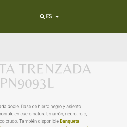
ES
TA TRENZADA
 PN9093L
da doble. Base de hierro negro y asiento
onible en cuero natural, marrón, negro, rojo,
nco crudo. También disponible
Banqueta