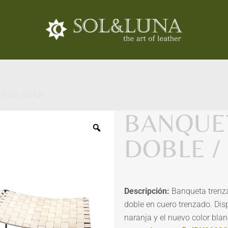
 ENG &ESP
BANQUE
DOBLE /
Descripción:
Banqueta trenza
doble en cuero trenzado. Disp
naranja y el nuevo color bla