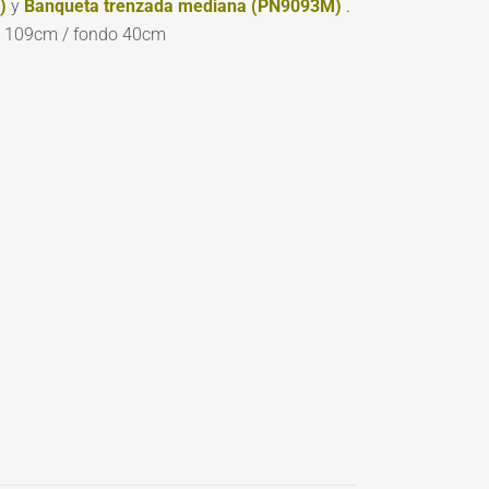
)
y
Banqueta trenzada mediana (PN9093M)
.
o 109cm / fondo 40cm