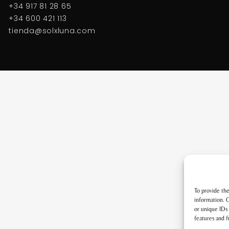
+34 917 81 28 65
+34 600 421 113
tienda@solxluna.com
To provide the
information. C
or unique IDs 
features and f