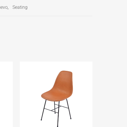
uevo
Seating
,