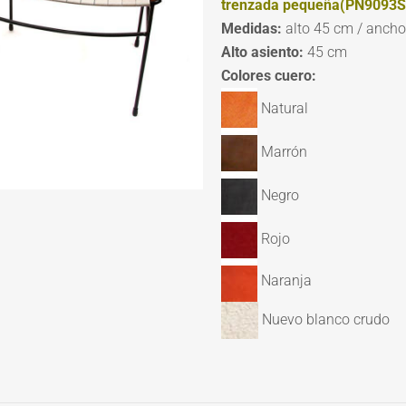
trenzada pequeña(PN9093S
Medidas:
alto 45 cm / anch
Alto asiento:
45 cm
Colores cuero:
Natural
Marrón
Negro
Rojo
Naranja
Nuevo blanco crudo