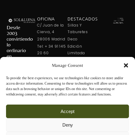
OFICINA
DESTACADOS
C/ Juan de la
Sillas Y
Desde
Cierva, 4
Taburetes
2003
convirtiendo
28006 Madrid
Deco
lo
Tel: + 34 91 145
Edición
ordinario
20 60
Limitada
en
Tel: + 34 600
Arte En La
extraordinario
Manage Consent
421 113
Mesa
CONTÁCTANOS
solxluna@solxluna.com
Home In Order
To provide the best experiences, we use technologies like cookies to store and/or
Chic
access device information. Consenting to these technologies will allow us to process
TIENDA
data such as browsing behavior or unique IDs on this site. Not consenting or
C/ Núñez de
withdrawing consent, may adversely affect certain features and functions.
Balboa, 79
28006 Madrid
Accept
+34 917 81 28
65
Deny
+34 600 421 113
Aviso Legal y