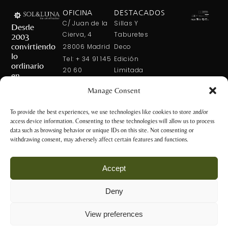
OFICINA
DESTACADOS
C/ Juan de la
Sillas Y
Desde
Cierva, 4
Taburetes
2003
convirtiendo
28006 Madrid
Deco
lo
Tel: + 34 91 145
Edición
ordinario
20 60
Limitada
en
Tel: + 34 600
Arte En La
extraordinario
Manage Consent
421 113
Mesa
CONTÁCTANOS
solxluna@solxluna.com
Home In Order
To provide the best experiences, we use technologies like cookies to store and/or
Chic
access device information. Consenting to these technologies will allow us to process
TIENDA
data such as browsing behavior or unique IDs on this site. Not consenting or
C/ Núñez de
withdrawing consent, may adversely affect certain features and functions.
Balboa, 79
28006 Madrid
Accept
+34 917 81 28
65
Deny
+34 600 421 113
Aviso Legal y
tienda@solxluna.com
Política de
View preferences
Privacidad