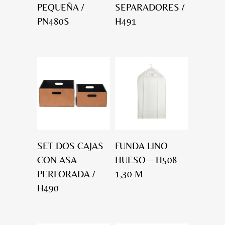
PEQUEÑA /
SEPARADORES /
PN480S
H491
SET DOS CAJAS
FUNDA LINO
CON ASA
HUESO – H508
PERFORADA /
1,30 M
H490