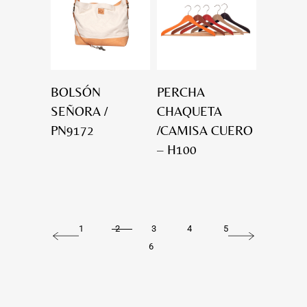
BOLSÓN
PERCHA
SEÑORA /
CHAQUETA
PN9172
/CAMISA CUERO
– H100
1
2
3
4
5
6