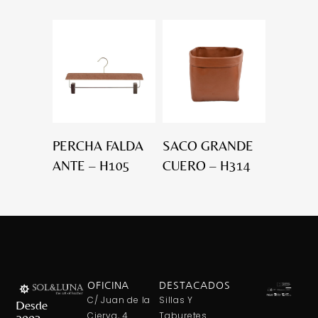
PERCHA FALDA
SACO GRANDE
ANTE – H105
CUERO – H314
OFICINA
DESTACADOS
C/ Juan de la
Sillas Y
Desde
Cierva, 4
Taburetes