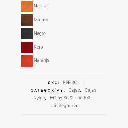
Natural
Marrón
Negro
Rojo
Naranja
PN480L
SKU:
Cajas
Cajas
CATEGORÍAS:
,
Nylon
HO by Sol&Luna ESP
,
,
Uncategorized