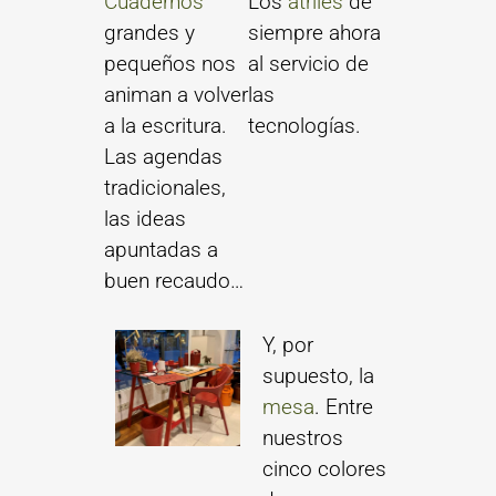
Cuadernos
Los
atriles
de
grandes y
siempre ahora
pequeños nos
al servicio de
animan a volver
las
a la escritura.
tecnologías.
Las agendas
tradicionales,
las ideas
apuntadas a
buen recaudo…
Y, por
supuesto, la
mesa
. Entre
nuestros
cinco colores