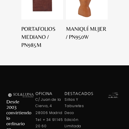
PORTAFOLIOS
MANIQUÍ MUJER
MEDIANO /
/ PN950W
PN985M
OFICINA
DESTACADOS
C/ Juan de la
Sillas Y
Desde
Cierva, 4
Taburetes
2003
convirtiendo
28006 Madrid
Deco
lo
Tel: + 34 91 145
Edición
ordinario
20 60
Limitada
en