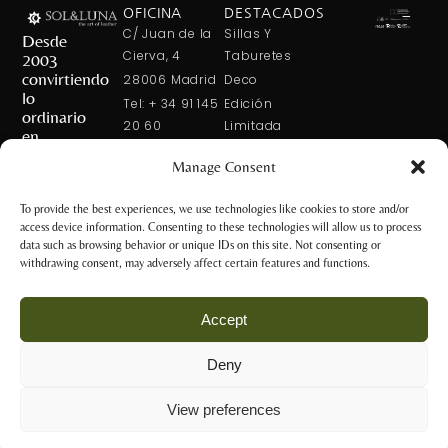
OFICINA
DESTACADOS
C/ Juan de la
Sillas Y
Desde
Cierva, 4
Taburetes
2003
convirtiendo
28006 Madrid
Deco
lo
Tel: + 34 91 145
Edición
ordinario
20 60
Limitada
en
Tel: + 34 600
Arte En La
extraordinario
Manage Consent
421 113
Mesa
CONTÁCTANOS
solxluna@solxluna.com
Home In Order
To provide the best experiences, we use technologies like cookies to store and/or
Chic
access device information. Consenting to these technologies will allow us to process
TIENDA
data such as browsing behavior or unique IDs on this site. Not consenting or
C/ Núñez de
withdrawing consent, may adversely affect certain features and functions.
Balboa, 79
28006 Madrid
Accept
+34 917 81 28
65
Deny
+34 600 421 113
Aviso Legal y
tienda@solxluna.com
Política de
View preferences
Privacidad