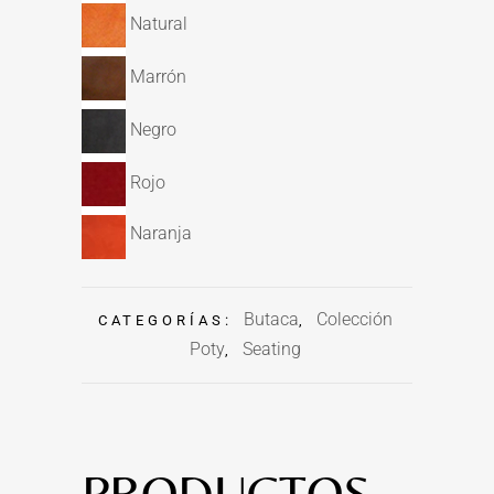
Natural
Marrón
Negro
Rojo
Naranja
Butaca
Colección
CATEGORÍAS:
,
Poty
Seating
,
PRODUCTOS