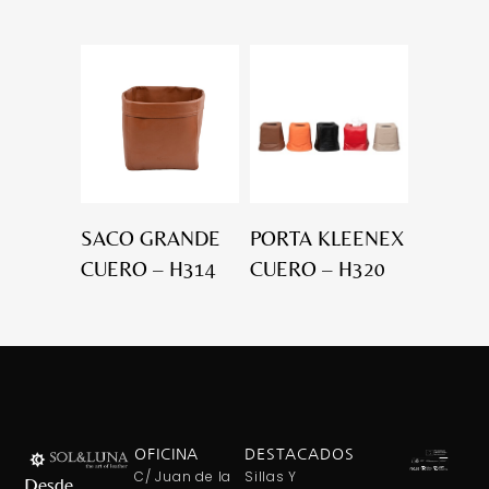
SACO GRANDE
PORTA KLEENEX
CUERO – H314
CUERO – H320
OFICINA
DESTACADOS
C/ Juan de la
Sillas Y
Desde