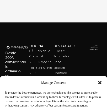
OFICINA
DESTACADOS
C/ Juan de la
Sillas Y
Desde
Cierva, 4
Taburetes
2003
convirtiendo
28006 Madrid
Deco
lo
Tel: + 34 91 145
Edición
ordinario
20 60
Limitada
en
Tel: + 34 600
Arte En La
extraordinario
Manage Consent
421 113
Mesa
CONTÁCTANOS
solxluna@solxluna.com
Home In Order
To provide the best experiences, we use technologies like cookies to store and/or
Chic
access device information. Consenting to these technologies will allow us to process
TIENDA
data such as browsing behavior or unique IDs on this site. Not consenting or
C/ Núñez de
withdrawing consent, may adversely affect certain features and functions.