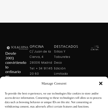
OFICINA
DESTACADOS
C/ Juan de la
Sillas Y
Desde
Cierva, 4
Taburetes
2003
convirtiendo
28006 Madrid
Deco
lo
Tel: + 34 91 145
Edición
ordinario
20 60
Limitada
en
Tel: + 34 600
Arte En La
extraordinario
Manage Consent
421 113
Mesa
CONTÁCTANOS
solxluna@solxluna.com
Home In Order
To provide the best experiences, we use technologies like cookies to store and/or
Chic
access device information. Consenting to these technologies will allow us to process
TIENDA
data such as browsing behavior or unique IDs on this site. Not consenting or
C/ Núñez de
withdrawing consent, may adversely affect certain features and functions.