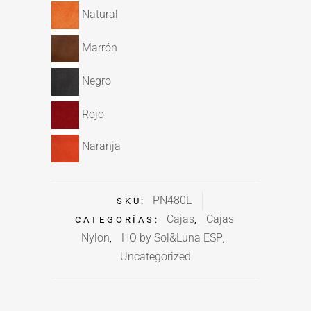
Natural
Marrón
Negro
Rojo
Naranja
PN480L
SKU:
Cajas
Cajas
CATEGORÍAS:
,
Nylon
HO by Sol&Luna ESP
,
,
Uncategorized