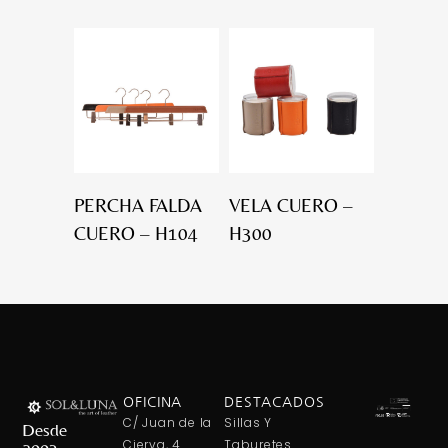
PERCHA FALDA
VELA CUERO –
CUERO – H104
H300
OFICINA
DESTACADOS
C/ Juan de la
Sillas Y
Desde
Cierva, 4
Taburetes