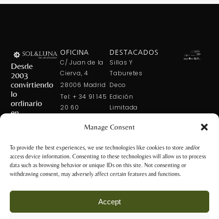
OFICINA
DESTACADOS
C/ Juan de la
Sillas Y
Desde
Cierva, 4
Taburetes
2003
convirtiendo
28006 Madrid
Deco
lo
Tel: + 34 91 145
Edición
ordinario
20 60
Limitada
en
Tel: + 34 600
Arte En La
extraordinario
Manage Consent
421 113
Mesa
CONTÁCTANOS
solxluna@solxluna.com
Home In Order
To provide the best experiences, we use technologies like cookies to store and/or
Chic
access device information. Consenting to these technologies will allow us to process
TIENDA
data such as browsing behavior or unique IDs on this site. Not consenting or
C/ Núñez de
withdrawing consent, may adversely affect certain features and functions.
Balboa, 79
28006 Madrid
Accept
+34 917 81 28
65