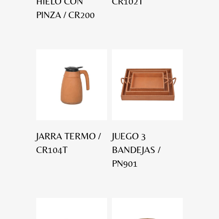
HIELO CON
CR102T
PINZA / CR200
JARRA TERMO /
JUEGO 3
CR104T
BANDEJAS /
PN901